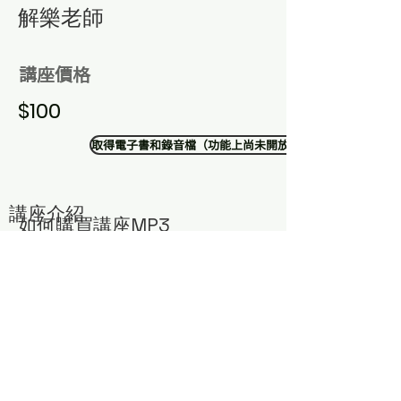
​解樂老師
講座價格
$100
取得電子書和錄音檔（功能上尚未開放）
講座介紹
​如何購買講座MP3
​若有需要購買解樂老師智慧講座，可以透過以下方式獲
得：
1. 點選右下方聊天室
2. 加入中華道教我宗協會LINE官方帳號
留言您需要的講座編號與主題，將有專人為您服務！
或寄email與蔣小姐聯絡：
money@atelierce.com.tw