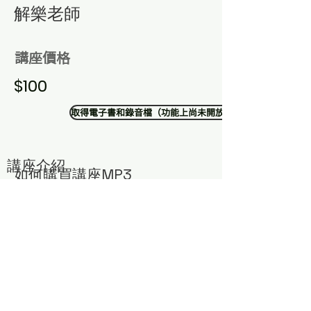
​解樂老師
講座價格
$100
取得電子書和錄音檔（功能上尚未開放）
講座介紹
​如何購買講座MP3
​若有需要購買解樂老師智慧講座，可以透過以下方式獲
得：
1. 點選右下方聊天室
2. 加入中華道教我宗協會LINE官方帳號
留言您需要的講座編號與主題，將有專人為您服務！
或寄email與蔣小姐聯絡：
money@atelierce.com.tw