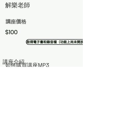
​解樂老師
講座價格
$100
取得電子書和錄音檔（功能上尚未開放）
講座介紹
​如何購買講座MP3
​若有需要購買解樂老師智慧講座，可以透過以下方式獲
得：
1. 點選右下方聊天室
2. 加入中華道教我宗協會LINE官方帳號
留言您需要的講座編號與主題，將有專人為您服務！
或寄email與蔣小姐聯絡：
money@atelierce.com.tw