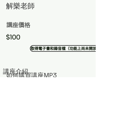
​解樂老師
講座價格
$100
取得電子書和錄音檔（功能上尚未開放）
講座介紹
​如何購買講座MP3
​若有需要購買解樂老師智慧講座，可以透過以下方式獲
得：
1. 點選右下方聊天室
2. 加入中華道教我宗協會LINE官方帳號
留言您需要的講座編號與主題，將有專人為您服務！
或寄email與蔣小姐聯絡：
money@atelierce.com.tw