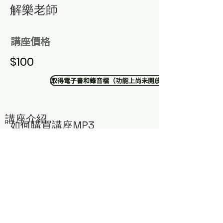
​解樂老師
講座價格
$100
取得電子書和錄音檔（功能上尚未開放）
講座介紹
​如何購買講座MP3
​若有需要購買解樂老師智慧講座，可以透過以下方式獲
得：
1. 點選右下方聊天室
2. 加入中華道教我宗協會LINE官方帳號
留言您需要的講座編號與主題，將有專人為您服務！
或寄email與蔣小姐聯絡：
money@atelierce.com.tw