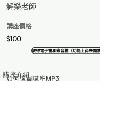
​解樂老師
講座價格
$100
取得電子書和錄音檔（功能上尚未開放）
講座介紹
​如何購買講座MP3
​若有需要購買解樂老師智慧講座，可以透過以下方式獲
得：
1. 點選右下方聊天室
2. 加入中華道教我宗協會LINE官方帳號
留言您需要的講座編號與主題，將有專人為您服務！
或寄email與蔣小姐聯絡：
money@atelierce.com.tw