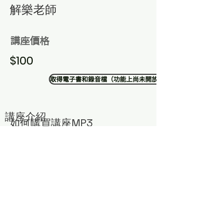
​解樂老師
講座價格
$100
取得電子書和錄音檔（功能上尚未開放）
講座介紹
​如何購買講座MP3
​若有需要購買解樂老師智慧講座，可以透過以下方式獲
得：
1. 點選右下方聊天室
2. 加入中華道教我宗協會LINE官方帳號
留言您需要的講座編號與主題，將有專人為您服務！
或寄email與蔣小姐聯絡：
money@atelierce.com.tw