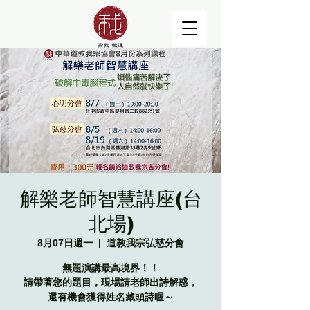
解樂老師智慧講座(台
北場)
8月07日週一
  |  
道教我宗弘慈分會
無題演講最高境界！！
請帶著您的題目，現場請老師出詩解惑，
還有機會獲得姓名藏頭詩喔～