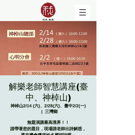
解樂老師智慧講座(臺
中、神棹山)
神棹山2/14 (六)、2/28(六)、臺中2/2(一)
  |  
三灣鄉
無題演講最高境界！！
請帶著您的題目，現場請老師出詩解惑，