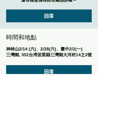
還有機會獲得姓名藏頭詩喔～
回覆
時間和地點
神棹山2/14 (六)、2/28(六)、臺中2/2(一)
三灣鄉, 352台湾苗栗縣三灣鄉大河村14之3號
回覆
分享此活動