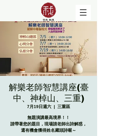
解樂老師智慧講座(臺
中、神棹山、三重)
7月19日週六
  |  
三重區
無題演講最高境界！！
請帶著您的題目，現場請老師出詩解惑，
還有機會獲得姓名藏頭詩喔～