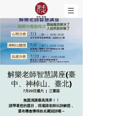
解樂老師智慧講座(臺
中、神棹山、臺北)
7月20日週六
  |  
三重區
無題演講最高境界！！
請帶著您的題目，現場請老師出詩解惑，
還有機會獲得姓名藏頭詩喔～