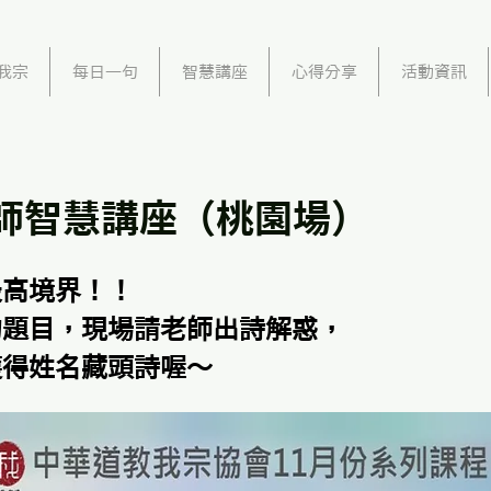
我宗
每日一句
智慧講座
心得分享
活動資訊
師智慧講座（桃園場）
最高境界！！
的題目，現場請老師出詩解惑，
獲得姓名藏頭詩喔～