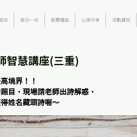
我宗
每日一句
智慧講座
心得分享
活動資訊
師智慧講座(三重)
最高境界！！
的題目，現場請老師出詩解惑，
獲得姓名藏頭詩喔～