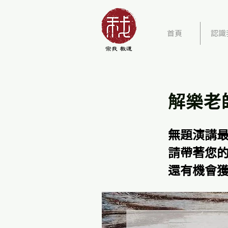
首頁
認識
解樂老
無題演講
請帶著您
還有機會